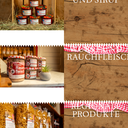
WURST UND
RAUCHFLEISC
REGIONALE
PRODUKTE